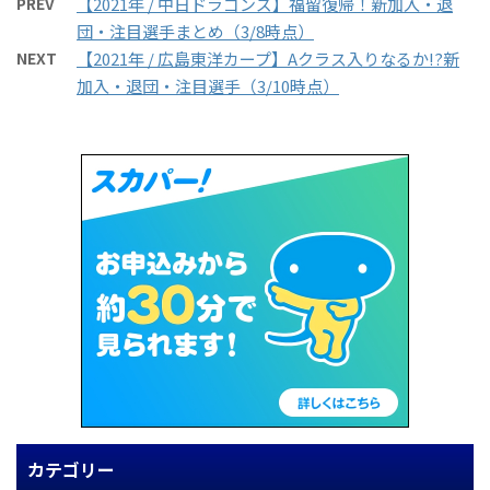
PREV
【2021年 / 中日ドラゴンズ】福留復帰！新加入・退
団・注目選手まとめ（3/8時点）
NEXT
【2021年 / 広島東洋カープ】Aクラス入りなるか!?新
加入・退団・注目選手（3/10時点）
カテゴリー