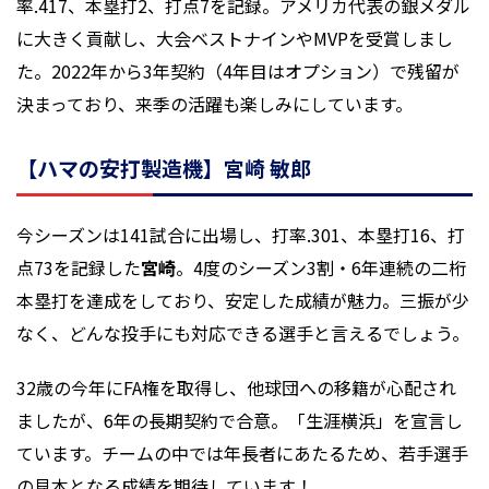
率.417、本塁打2、打点7を記録。アメリカ代表の銀メダル
に大きく貢献し、大会ベストナインやMVPを受賞しまし
た。2022年から3年契約（4年目はオプション）で残留が
決まっており、来季の活躍も楽しみにしています。
【ハマの安打製造機】宮崎 敏郎
今シーズンは141試合に出場し、打率.301、本塁打16、打
点73を記録した
宮崎
。4度のシーズン3割・6年連続の二桁
本塁打を達成をしており、安定した成績が魅力。三振が少
なく、どんな投手にも対応できる選手と言えるでしょう。
32歳の今年にFA権を取得し、他球団への移籍が心配され
ましたが、6年の長期契約で合意。「生涯横浜」を宣言し
ています。チームの中では年長者にあたるため、若手選手
の見本となる成績を期待しています！