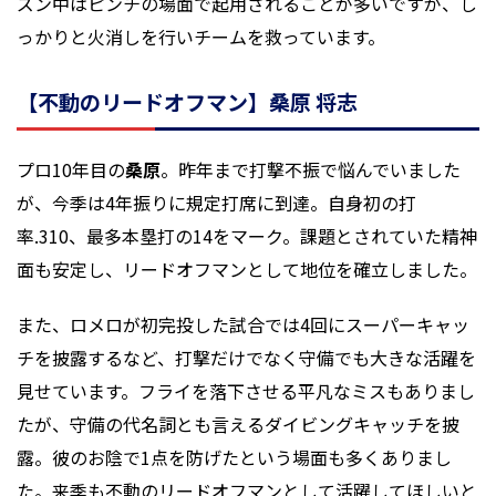
ズン中はピンチの場面で起用されることが多いですが、し
っかりと火消しを行いチームを救っています。
【不動のリードオフマン】桑原 将志
プロ10年目の
桑原
。昨年まで打撃不振で悩んでいました
が、今季は4年振りに規定打席に到達。自身初の打
率.310、最多本塁打の14をマーク。課題とされていた精神
面も安定し、リードオフマンとして地位を確立しました。
また、ロメロが初完投した試合では4回にスーパーキャッ
チを披露するなど、打撃だけでなく守備でも大きな活躍を
見せています。フライを落下させる平凡なミスもありまし
たが、守備の代名詞とも言えるダイビングキャッチを披
露。彼のお陰で1点を防げたという場面も多くありまし
た。来季も不動のリードオフマンとして活躍してほしいと